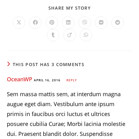
SHARE
SHARE MY STORY
THIS
CONTENT
Opens
Opens
Opens
Opens
Opens
Opens
Opens
in
in
in
in
in
in
in
a
a
a
a
a
a
a
Opens
Opens
Opens
new
new
new
new
new
new
new
in
in
in
window
window
window
window
window
window
window
a
a
a
new
new
new
window
window
window
THIS POST HAS 3 COMMENTS
OceanWP
APRIL 16, 2016
REPLY
Sem massa mattis sem, at interdum magna
augue eget diam. Vestibulum ante ipsum
primis in faucibus orci luctus et ultrices
posuere cubilia Curae; Morbi lacinia molestie
dui. Praesent blandit dolor. Suspendisse