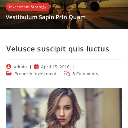
Investment Strategy
Vestibulum Sapin Prin Quam
Lorem ipsum dolor sit amet, consectetur
adipiscing elit. Integer nec odio. Praesent libero.
Sed cursus ante dapibus diam. Sed nisi.…
Velusce suscipit quis luctus
READ MORE
Post
Post
admin
April 15, 2016
author:
published:
Post
Post
Property Investment
3 Comments
category:
comments: