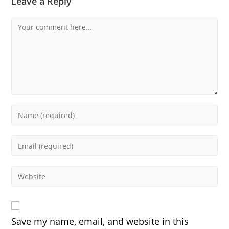
Leave a Reply
Comment
Enter
your
name
Enter
or
your
username
email
Enter
to
address
your
comment
to
website
comment
URL
Save my name, email, and website in this
(optional)